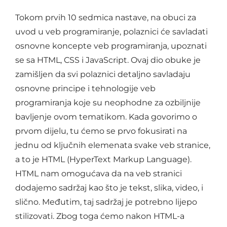
Tokom prvih 10 sedmica nastave, na obuci za
uvod u veb programiranje, polaznici će savladati
osnovne koncepte veb programiranja, upoznati
se sa HTML, CSS i JavaScript. Ovaj dio obuke je
zamišljen da svi polaznici detaljno savladaju
osnovne principe i tehnologije veb
programiranja koje su neophodne za ozbiljnije
bavljenje ovom tematikom. Kada govorimo o
prvom dijelu, tu ćemo se prvo fokusirati na
jednu od ključnih elemenata svake veb stranice,
a to je HTML (HyperText Markup Language).
HTML nam omogućava da na veb stranici
dodajemo sadržaj kao što je tekst, slika, video, i
slično. Međutim, taj sadržaj je potrebno lijepo
stilizovati. Zbog toga ćemo nakon HTML-a