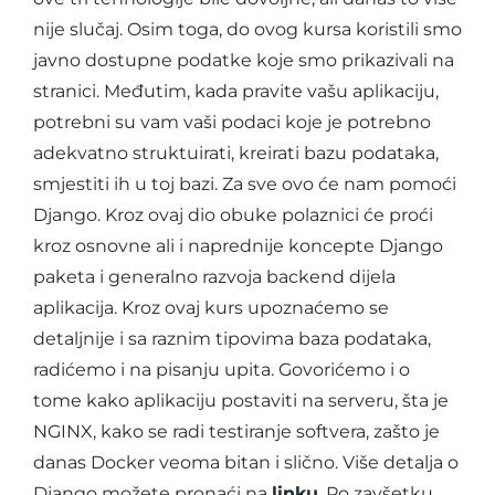
nije slučaj. Osim toga, do ovog kursa koristili smo
javno dostupne podatke koje smo prikazivali na
stranici. Međutim, kada pravite vašu aplikaciju,
potrebni su vam vaši podaci koje je potrebno
adekvatno struktuirati, kreirati bazu podataka,
smjestiti ih u toj bazi. Za sve ovo će nam pomoći
Django. Kroz ovaj dio obuke polaznici će proći
kroz osnovne ali i naprednije koncepte Django
paketa i generalno razvoja backend dijela
aplikacija. Kroz ovaj kurs upoznaćemo se
detaljnije i sa raznim tipovima baza podataka,
radićemo i na pisanju upita. Govorićemo i o
tome kako aplikaciju postaviti na serveru, šta je
NGINX, kako se radi testiranje softvera, zašto je
danas Docker veoma bitan i slično. Više detalja o
Django možete pronaći na
linku
. Po zavšetku