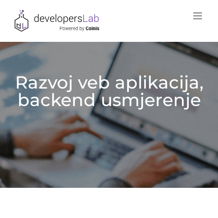
Skip
to
content
Razvoj veb aplikacija,
backend usmjerenje