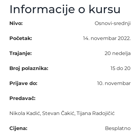
Informacije o kursu
Nivo:
Osnovi-srednji
Početak:
14. novembar 2022.
Trajanje:
20 nedelja
Broj polaznika:
15 do 20
Prijave do:
10. novembar
Predavač:
Nikola Kadić, Stevan Čakić, Tijana Radojičić
Cijena:
Besplatno