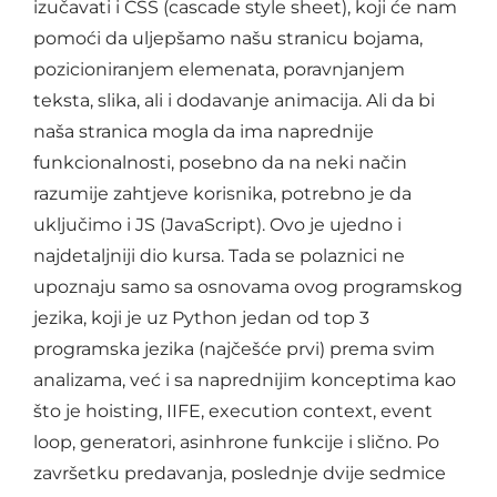
izučavati i CSS (cascade style sheet), koji će nam
pomoći da uljepšamo našu stranicu bojama,
pozicioniranjem elemenata, poravnjanjem
teksta, slika, ali i dodavanje animacija. Ali da bi
naša stranica mogla da ima naprednije
funkcionalnosti, posebno da na neki način
razumije zahtjeve korisnika, potrebno je da
uključimo i JS (JavaScript). Ovo je ujedno i
najdetaljniji dio kursa. Tada se polaznici ne
upoznaju samo sa osnovama ovog programskog
jezika, koji je uz Python jedan od top 3
programska jezika (najčešće prvi) prema svim
analizama, već i sa naprednijim konceptima kao
što je hoisting, IIFE, execution context, event
loop, generatori, asinhrone funkcije i slično. Po
završetku predavanja, poslednje dvije sedmice