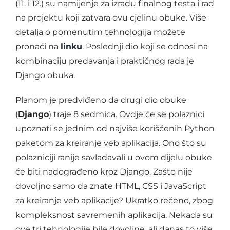
(11. i 12.) su namijenje za izradu finalnog testa i rad
na projektu koji zatvara ovu cjelinu obuke. Više
detalja o pomenutim tehnologija možete
pronaći na
linku
. Poslednji dio koji se odnosi na
kombinaciju predavanja i praktičnog rada je
Django obuka.
Planom je predviđeno da drugi dio obuke
(
Django
) traje 8 sedmica. Ovdje će se polaznici
upoznati se jednim od najviše korišćenih Python
paketom za kreiranje veb aplikacija. Ono što su
polazniciji ranije savladavali u ovom dijelu obuke
će biti nadograđeno kroz Django. Zašto nije
dovoljno samo da znate HTML, CSS i JavaScript
za kreiranje veb aplikacije? Ukratko rečeno, zbog
kompleksnost savremenih aplikacija. Nekada su
ove tri tehnologije bile dovoljne, ali danas to više