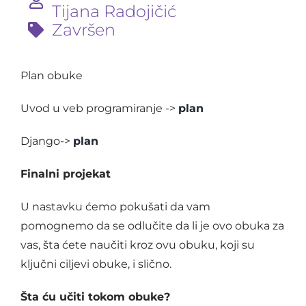
Tijana Radojičić
Završen
Plan obuke
Uvod u veb programiranje ->
plan
Django->
plan
Finalni projekat
U nastavku ćemo pokušati da vam
pomognemo da se odlučite da li je ovo obuka za
vas, šta ćete naučiti kroz ovu obuku, koji su
ključni ciljevi obuke, i slično.
Šta ću učiti tokom obuke?