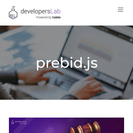
Skip
to
content
prebid.js