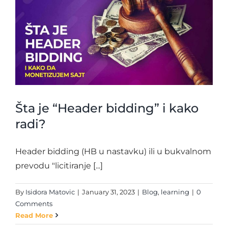
Šta je “Header bidding” i kako
radi?
Header bidding (HB u nastavku) ili u bukvalnom
prevodu "licitiranje [...]
By
Isidora Matovic
|
January 31, 2023
|
Blog
,
learning
|
0
Comments
Read More