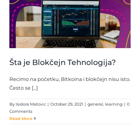
Šta je Blokčejn Tehnologija?
Recimo na početku, Bitkoina i blokčejn nisu isto.
Često se [...]
By
Isidora Matovic
|
October 29, 2021
|
general
,
learning
|
0
Comments
Read More