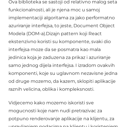
Ova biblioteka se sastoji od relativno malog seta
funkcionalnosti, ali je njena moc u samoj
implementaciji algoritama za jako performatno
azuriranje interfejsa, to jeste, Document Object
Modela (DOM-a).Dizajn pattern koji React
ekstenzivno koristi su komponente, svaki dio
interfejsa moze da se posmatra kao mala
jedinica koja je zaduzena za prikaz i azuriranje
samo jednog dijela interfejsa. I izradom ovakvih
komponenti, koje su uglavnom nezavisne jedna
od druge mozemo, da kazem, sklopiti aplikacije
raznih velicina, oblika i kompleksnosti.
Vidjecemo kako mozemo iskoristi sve
mogucnosti koje nam nudi pretrazivac za
potpuno renderovanje aplikacije na klijentu, za
upravljanjem podacima na klijentu i koristenjem